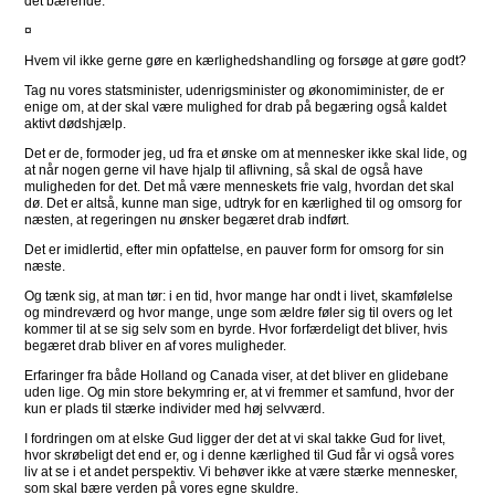
det bærende.
¤
Hvem vil ikke gerne gøre en kærlighedshandling og forsøge at gøre godt?
Tag nu vores statsminister, udenrigsminister og økonomiminister, de er
enige om, at der skal være mulighed for drab på begæring også kaldet
aktivt dødshjælp.
Det er de, formoder jeg, ud fra et ønske om at mennesker ikke skal lide, og
at når nogen gerne vil have hjalp til aflivning, så skal de også have
muligheden for det. Det må være menneskets frie valg, hvordan det skal
dø. Det er altså, kunne man sige, udtryk for en kærlighed til og omsorg for
næsten, at regeringen nu ønsker begæret drab indført.
Det er imidlertid, efter min opfattelse, en pauver form for omsorg for sin
næste.
Og tænk sig, at man tør: i en tid, hvor mange har ondt i livet, skamfølelse
og mindreværd og hvor mange, unge som ældre føler sig til overs og let
kommer til at se sig selv som en byrde. Hvor forfærdeligt det bliver, hvis
begæret drab bliver en af vores muligheder.
Erfaringer fra både Holland og Canada viser, at det bliver en glidebane
uden lige. Og min store bekymring er, at vi fremmer et samfund, hvor der
kun er plads til stærke individer med høj selvværd.
I fordringen om at elske Gud ligger der det at vi skal takke Gud for livet,
hvor skrøbeligt det end er, og i denne kærlighed til Gud får vi også vores
liv at se i et andet perspektiv. Vi behøver ikke at være stærke mennesker,
som skal bære verden på vores egne skuldre.