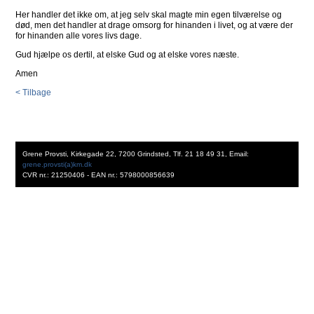
Her handler det ikke om, at jeg selv skal magte min egen tilværelse og
død, men det handler at drage omsorg for hinanden i livet, og at være der
for hinanden alle vores livs dage.
Gud hjælpe os dertil, at elske Gud og at elske vores næste.
Amen
< Tilbage
Grene Provsti, Kirkegade 22, 7200 Grindsted, Tlf. 21 18 49 31, Email:
grene.provsti(a)km.dk
CVR nr.: 21250406 - EAN nr.: 5798000856639