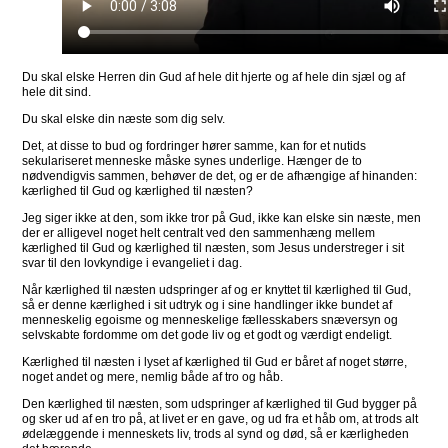
Du skal elske Herren din Gud af hele dit hjerte og af hele din sjæl og af
hele dit sind.
Du skal elske din næste som dig selv.
Det, at disse to bud og fordringer hører samme, kan for et nutids
sekulariseret menneske måske synes underlige. Hænger de to
nødvendigvis sammen, behøver de det, og er de afhængige af hinanden:
kærlighed til Gud og kærlighed til næsten?
Jeg siger ikke at den, som ikke tror på Gud, ikke kan elske sin næste, men
der er alligevel noget helt centralt ved den sammenhæng mellem
kærlighed til Gud og kærlighed til næsten, som Jesus understreger i sit
svar til den lovkyndige i evangeliet i dag.
Når kærlighed til næsten udspringer af og er knyttet til kærlighed til Gud,
så er denne kærlighed i sit udtryk og i sine handlinger ikke bundet af
menneskelig egoisme og menneskelige fællesskabers snæversyn og
selvskabte fordomme om det gode liv og et godt og værdigt endeligt.
Kærlighed til næsten i lyset af kærlighed til Gud er båret af noget større,
noget andet og mere, nemlig både af tro og håb.
Den kærlighed til næsten, som udspringer af kærlighed til Gud bygger på
og sker ud af en tro på, at livet er en gave, og ud fra et håb om, at trods alt
ødelæggende i menneskets liv, trods al synd og død, så er kærligheden