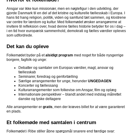
Ansgar var ikke kun missionær, men en nøglefigur i den udvikling, der
gjorde Danmark til en del af det kristne og kulturelle fællesskab i Europa. I
hans tid hang religion, politik, viden og samfund tæt sammen, og klostrene
var centre for lærdom og kultur. Med folkemødet ønsker arrangørerne at
invitere til refleksion over, hvad denne fælles historie betyder for os i dag –
i en tid hvor europæisk sammenhold, demokrati og fælles værdier opleves
som udfordrede.
Det kan du opleve
Folkemødet byder på et
alsidigt program
med noget for både nysgerrige
borgere, fagfolk og unge:
Debatter og samtaler om Europas værdier, magt, ansvar og
fællesskab
Seminarer, foredrag og genfortælling
Særlige arrangementer for unge, herunder
UNGEDAGEN
Koncerter og fællessang
Kulturarrangementer som folkevise om Ansgar, film og oplæg
Internationale perspektiver – blandt andet med indslag målrettet
danske og tyske deltagere
Alle arrangementer er
gratis
, men der kræves billet for at være garanteret
en plads.
Et folkemøde med samtalen i centrum
Folkemødet i Ribe stiller åbne spørgsmål snarere end færdige svar: