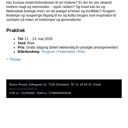
Har Europa mistet forbindelsen til sin historie? Er der for stor afstand
mellem magt og mennesker – også i kirken? Og hvad kan tro og
fællesskab bidrage med i en tid præget af kriser og konflikter? Ansgars
fredelige og nysgerrige tilgang til tro og kultur bruges som inspiration til
samtaler på tværs af holdninger og generationer.
Praktisk
Tid:
21. - 24. maj 2026
Sted:
Ribe
Pris:
Gratis adgang (billet nødvendig til udvalgte arrangementer)
Billetbooking:
Program | Folkemøde i Ribe
< Tilbage
Grene Provsti, Kirkegade 22, 7200 Grindsted, Tlf. 21 18 49 31, Email:
grene.provsti(a)km.dk
CVR nr.: 21250406 - EAN nr.: 5798000856639