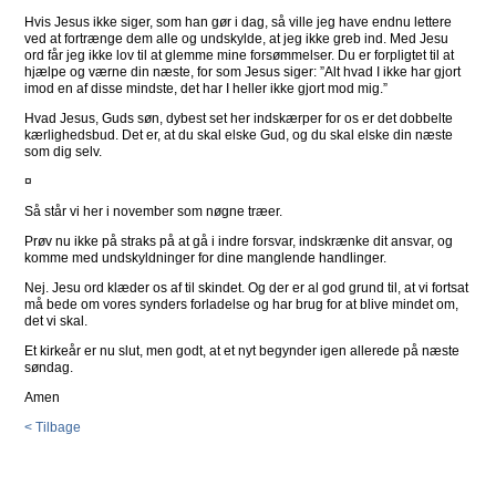
Hvis Jesus ikke siger, som han gør i dag, så ville jeg have endnu lettere
ved at fortrænge dem alle og undskylde, at jeg ikke greb ind. Med Jesu
ord får jeg ikke lov til at glemme mine forsømmelser. Du er forpligtet til at
hjælpe og værne din næste, for som Jesus siger: ”Alt hvad I ikke har gjort
imod en af disse mindste, det har I heller ikke gjort mod mig.”
Hvad Jesus, Guds søn, dybest set her indskærper for os er det dobbelte
kærlighedsbud. Det er, at du skal elske Gud, og du skal elske din næste
som dig selv.
¤
Så står vi her i november som nøgne træer.
Prøv nu ikke på straks på at gå i indre forsvar, indskrænke dit ansvar, og
komme med undskyldninger for dine manglende handlinger.
Nej. Jesu ord klæder os af til skindet. Og der er al god grund til, at vi fortsat
må bede om vores synders forladelse og har brug for at blive mindet om,
det vi skal.
Et kirkeår er nu slut, men godt, at et nyt begynder igen allerede på næste
søndag.
Amen
< Tilbage