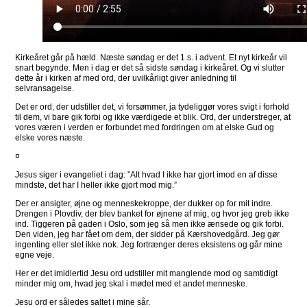
Kirkeåret går på hæld. Næste søndag er det 1.s. i advent. Et nyt kirkeår vil
snart begynde. Men i dag er det så sidste søndag i kirkeåret. Og vi slutter
dette år i kirken af med ord, der uvilkårligt giver anledning til
selvransagelse.
Det er ord, der udstiller det, vi forsømmer, ja tydeliggør vores svigt i forhold
til dem, vi bare gik forbi og ikke værdigede et blik. Ord, der understreger, at
vores væren i verden er forbundet med fordringen om at elske Gud og
elske vores næste.
¤
Jesus siger i evangeliet i dag: ”Alt hvad I ikke har gjort imod en af disse
mindste, det har I heller ikke gjort mod mig.”
Der er ansigter, øjne og menneskekroppe, der dukker op for mit indre.
Drengen i Plovdiv, der blev banket for øjnene af mig, og hvor jeg greb ikke
ind. Tiggeren på gaden i Oslo, som jeg så men ikke ænsede og gik forbi.
Den viden, jeg har fået om dem, der sidder på Kærshovedgård. Jeg gør
ingenting eller slet ikke nok. Jeg fortrænger deres eksistens og går mine
egne veje.
Her er det imidlertid Jesu ord udstiller mit manglende mod og samtidigt
minder mig om, hvad jeg skal i mødet med et andet menneske.
Jesu ord er således saltet i mine sår.