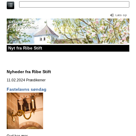
Direkte
til
indholdet
Nyt fra Ribe Stift
Nyheder fra Ribe Stift
11.02.2024
Prædikener
Fastelavns søndag
Gud har ører