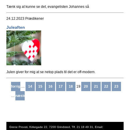
Tænk sig at kunne se det, evangelisten Johannes så
24.12.2023
Prædikener
Juleaften
Julen giver for mig at se netop plads til det er off-modern.
forrige
…
14
15
16
17
18
19
20
21
22
23
…
næste
Grene Provsti, Kirkegade 22, 7200 Grindsted, Tlf. 21 18 49 31, Email: