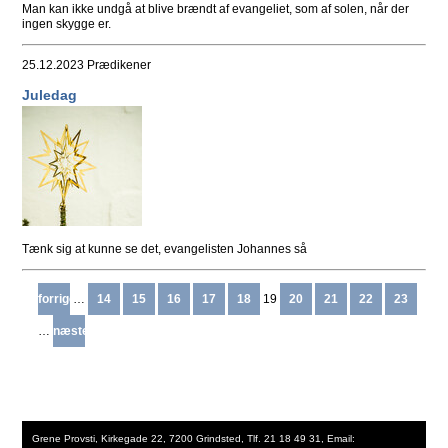
Man kan ikke undgå at blive brændt af evangeliet, som af solen, når der
ingen skygge er.
25.12.2023
Prædikener
Juledag
Tænk sig at kunne se det, evangelisten Johannes så
forrige
…
14
15
16
17
18
19
20
21
22
23
…
næste
Grene Provsti, Kirkegade 22, 7200 Grindsted, Tlf. 21 18 49 31, Email: