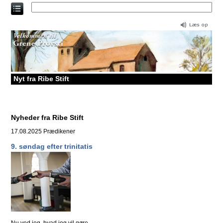
Direkte
til
indholdet
Nyt fra Ribe Stift
Nyheder fra Ribe Stift
17.08.2025
Prædikener
9. søndag efter trinitatis
Nu ved jeg, hvad jeg vil gøre