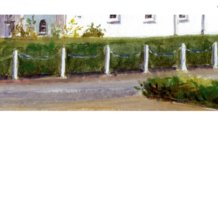
Direkte
til
indholdet