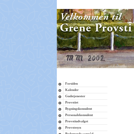
Forsiden
Kalender
Gudstjenester
Provstiet
Bygningskonsulent
Personalekonsulent
Provstiudvalget
Provstesyn
Besluttende samråd