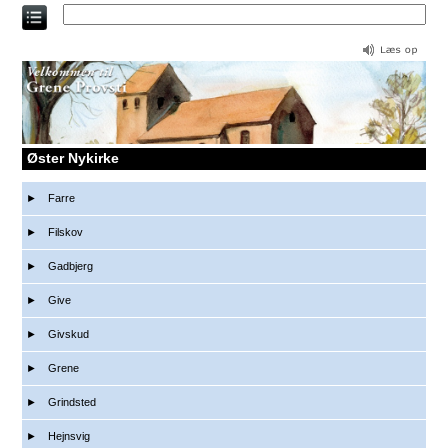
Direkte
til
indholdet
Øster Nykirke
Farre
Filskov
Gadbjerg
Give
Givskud
Grene
Grindsted
Hejnsvig