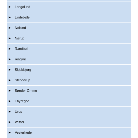
Langelund
Lindeballe
Nollund
Nørup
Randbøl
Ringive
Skjoldbjerg
Stenderup
Sønder Omme
Thyregod
Urup
Vester
Vesterhede