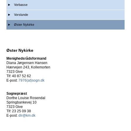
Vorbasse
Vorslunde
Øster Nykirke
Øster Nykirke
Menighedsrådsformand
Diana Jørgensen Hansen
Hærvejen 243, Kollemorten
7323 Give
Tlf: 40 87 52 62
E-post:
7976(at)sogn.dk
Sognepræst
Dorthe Louise Rosendal
Springbankevej 10
7323 Give
Tlf: 23 25 09 38
E-post:
dlr@km.dk