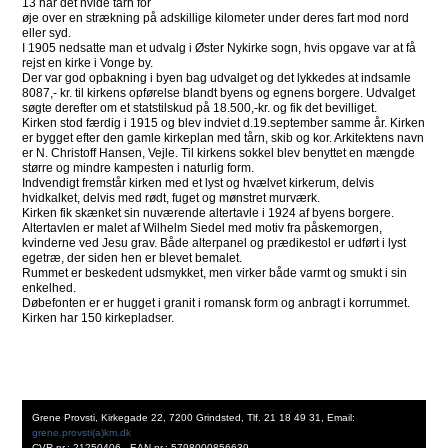
13 har det hvide tårn for
øje over en strækning på adskillige kilometer under deres fart mod nord
eller syd.
I 1905 nedsatte man et udvalg i Øster Nykirke sogn, hvis opgave var at få
rejst en kirke i Vonge by.
Der var god opbakning i byen bag udvalget og det lykkedes at indsamle
8087,- kr. til kirkens opførelse blandt byens og egnens borgere. Udvalget
søgte derefter om et statstilskud på 18.500,-kr. og fik det bevilliget.
Kirken stod færdig i 1915 og blev indviet d.19.september samme år. Kirken
er bygget efter den gamle kirkeplan med tårn, skib og kor. Arkitektens navn
er N. Christoff Hansen, Vejle. Til kirkens sokkel blev benyttet en mængde
større og mindre kampesten i naturlig form.
Indvendigt fremstår kirken med et lyst og hvælvet kirkerum, delvis
hvidkalket, delvis med rødt, fuget og mønstret murværk.
Kirken fik skænket sin nuværende altertavle i 1924 af byens borgere.
Altertavlen er malet af Wilhelm Siedel med motiv fra påskemorgen,
kvinderne ved Jesu grav. Både alterpanel og prædikestol er udført i lyst
egetræ, der siden hen er blevet bemalet.
Rummet er beskedent udsmykket, men virker både varmt og smukt i sin
enkelhed.
Døbefonten er er hugget i granit i romansk form og anbragt i korrummet.
Kirken har 150 kirkepladser.
Grene Provsti, Kirkegade 22, 7200 Grindsted, Tlf. 21 18 49 31, Email:
grene.provsti(a)km.dk
CVR nr.: 21250406 - EAN nr.: 5798000856639